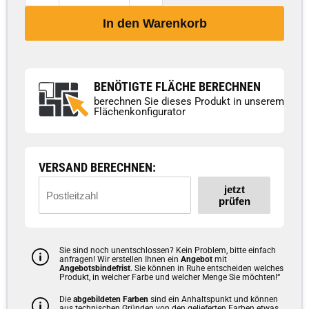
In den Warenkorb
BENÖTIGTE FLÄCHE BERECHNEN
berechnen Sie dieses Produkt in unserem
Flächenkonfigurator
VERSAND BERECHNEN:
jetzt
prüfen
Sie sind noch unentschlossen? Kein Problem, bitte einfach
anfragen! Wir erstellen Ihnen ein
Angebot
mit
Angebotsbindefrist
. Sie können in Ruhe entscheiden welches
Produkt, in welcher Farbe und welcher Menge Sie möchten!“
Die
abgebildeten Farben
sind ein Anhaltspunkt und können
aus technischen Gründen von den gelieferten Farben etwas