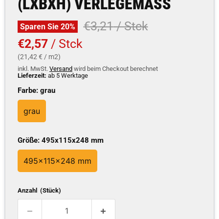
(LXBXH) VERLEGEMASS
Ursprünglicher Preis
€3,21
/ Stck
Sparen Sie
20
%
Aktueller Preis
€2,57
/ Stck
(21,42 € / m2)
inkl. MwSt.
Versand
wird beim Checkout berechnet
Lieferzeit:
ab 5 Werktage
Farbe:
grau
grau
Größe:
495x115x248 mm
495x115x248 mm
Anzahl (Stück)