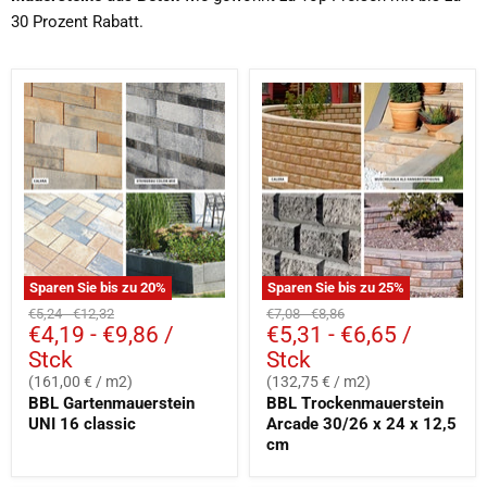
30 Prozent Rabatt.
Sparen Sie bis zu
20
%
Sparen Sie bis zu
25
%
Ursprünglicher
Ursprünglicher
Ursprünglicher
Ursprünglicher
€5,24
-
€12,32
€7,08
-
€8,86
€4,19
-
€9,86
/
€5,31
-
€6,65
/
Preis
Preis
Preis
Preis
Stck
Stck
(161,00 € / m2)
(132,75 € / m2)
BBL Gartenmauerstein
BBL Trockenmauerstein
UNI 16 classic
Arcade 30/26 x 24 x 12,5
cm