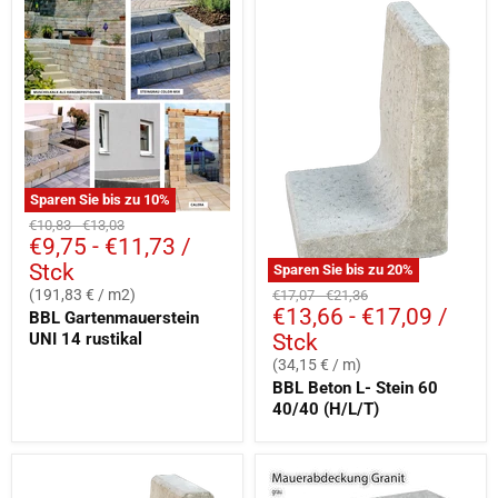
Sparen Sie bis zu
10
%
Ursprünglicher
Ursprünglicher
€10,83
-
€13,03
€9,75
-
€11,73
/
Preis
Preis
Stck
Sparen Sie bis zu
20
%
Ursprünglicher
Ursprünglicher
(191,83 € / m2)
€17,07
-
€21,36
€13,66
-
€17,09
/
Preis
Preis
BBL Gartenmauerstein
UNI 14 rustikal
Stck
(34,15 € / m)
BBL Beton L- Stein 60
40/40 (H/L/T)