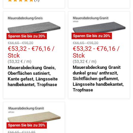
Sparen Sie bis zu
20
%
Sparen Sie bis zu
20
%
Ursprünglicher
Ursprünglicher
Ursprünglicher
Ursprünglicher
€66,65
-
€95,20
€66,65
-
€95,20
€53,32
-
€76,16
/
€53,32
-
€76,16
/
Preis
Preis
Preis
Preis
Stck
Stck
(53,32 € / m)
(53,32 € / m)
Mauerabdeckung Granit
Mauerabdeckung Gneis,
dunkel grau/ anthrazit,
Oberflächen satiniert,
Sichtflächen geflammt,
Kante gefast, Längsseite
Längsseite handbekantet,
handbekantet, Tropfnase
Tropfnase
Sparen Sie bis zu
20
%
Ursprünglicher
Ursprünglicher
€66,65
-
€111,85