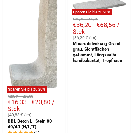
Sparen Sie bis zu
20
%
Ursprünglicher
Ursprünglicher
€45,25
-
€85,70
€36,20
-
€68,56
/
Preis
Preis
Stck
(36,20 € / m)
Mauerabdeckung Granit
grau, Sichtflächen
geflammt, Längsseite
handbekantet, Tropfnase
Sparen Sie bis zu
20
%
Ursprünglicher
Ursprünglicher
€20,41
-
€26,00
€16,33
-
€20,80
/
Preis
Preis
Stck
(40,83 € / m)
BBL Beton L- Stein 80
40/40 (H/L/T)
(1)