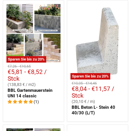
Sparen Sie bis zu
20
%
Ursprünglicher
Ursprünglicher
€7,26
-
€10,65
€5,81
-
€8,52
/
Preis
Preis
Sparen Sie bis zu
20
%
Stck
Ursprünglicher
Ursprünglicher
€10,05
-
€14,46
(138,83 € / m2)
€8,04
-
€11,57
/
Preis
Preis
BBL Gartenmauerstein
Stck
UNI 14 classic
(20,10 € / m)
(1)
BBL Beton L- Stein 40
40/30 (L/T)