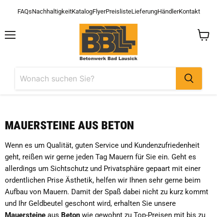
↵
↵
↵
↵
Zum Inhalt springen
Zum Menü springen
Fußzeile springen
Barrierefreiheits-Widget öffnen
FAQs
Nachhaltigkeit
Katalog
Flyer
Preisliste
Lieferung
Händler
Kontakt
Menü
Waren
anzei
MAUERSTEINE AUS BETON
Wenn es um Qualität, guten Service und Kundenzufriedenheit
geht, reißen wir gerne jeden Tag Mauern für Sie ein. Geht es
allerdings um Sichtschutz und Privatsphäre gepaart mit einer
ordentlichen Prise Ästhetik, helfen wir Ihnen sehr gerne beim
Aufbau von Mauern. Damit der Spaß dabei nicht zu kurz kommt
und Ihr Geldbeutel geschont wird, erhalten Sie unsere
Mauersteine
aus
Beton
wie gewohnt zu Top-Preisen mit bis zu