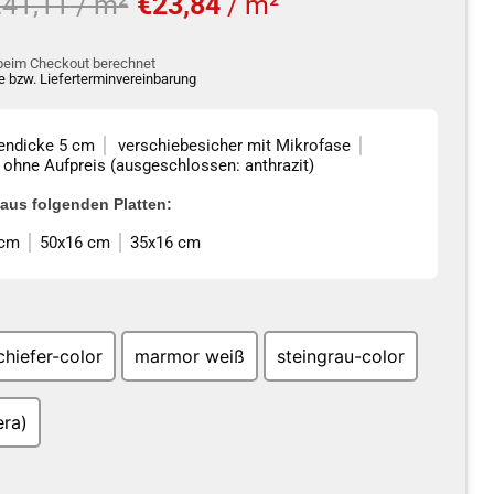
rsprünglicher Preis
Aktueller Preis
€41,11
/ m²
€23,84
/ m²
beim Checkout berechnet
 bzw. Lieferterminvereinbarung
tendicke 5 cm
verschiebesicher mit Mikrofase
g ohne Aufpreis (ausgeschlossen: anthrazit)
aus folgenden Platten:
 cm
50x16 cm
35x16 cm
chiefer-color
marmor weiß
steingrau-color
era)