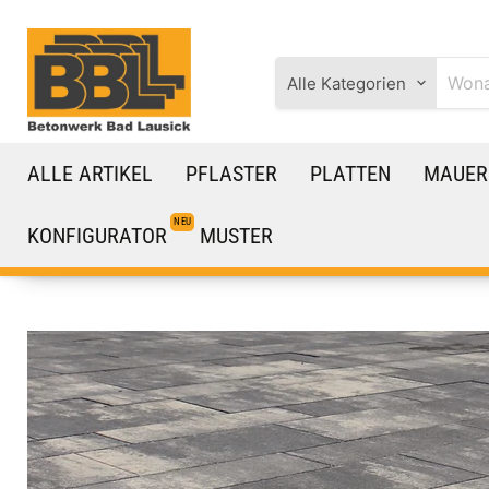
↵
↵
↵
↵
Zum Inhalt springen
Zum Menü springen
Fußzeile springen
Barrierefreiheits-Widget öffnen
Alle Kategorien
ALLE ARTIKEL
PFLASTER
PLATTEN
MAUE
KONFIGURATOR
MUSTER