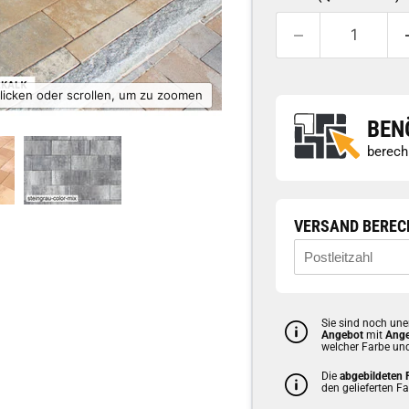
licken oder scrollen, um zu zoomen
BEN
berech
VERSAND BEREC
Sie sind noch une
Angebot
mit
Ange
welcher Farbe un
Die
abgebildeten
den gelieferten F