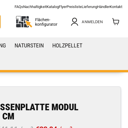
FAQs
Nachhaltigkeit
Katalog
Flyer
Preisliste
Lieferung
Händler
Kontakt
Flächen-
ANMELDEN
konfigurator
Warenko
anzeige
NG
NATURSTEIN
HOLZPELLET
ASSENPLATTE MODUL
5 CM