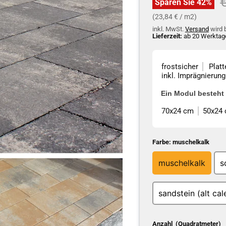
U
Sparen Sie
42
%
(23,84 € / m2)
inkl. MwSt.
Versand
wird 
Lieferzeit:
ab 20 Werktage
frostsicher
Plat
inkl. Imprägnierun
Ein Modul besteht 
70x24 cm
50x24
Farbe:
muschelkalk
muschelkalk
s
sandstein (alt cal
Anzahl (Quadratmeter)