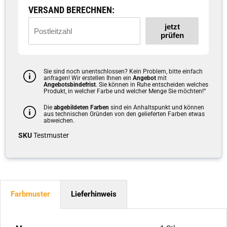
VERSAND BERECHNEN:
jetzt
prüfen
Sie sind noch unentschlossen? Kein Problem, bitte einfach
anfragen! Wir erstellen Ihnen ein
Angebot
mit
Angebotsbindefrist
. Sie können in Ruhe entscheiden welches
Produkt, in welcher Farbe und welcher Menge Sie möchten!“
Die
abgebildeten Farben
sind ein Anhaltspunkt und können
aus technischen Gründen von den gelieferten Farben etwas
abweichen.
SKU
Testmuster
Farbmuster
Lieferhinweis